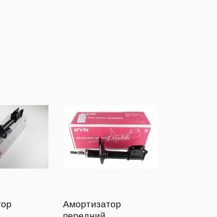
тор
Амортизатор
передний