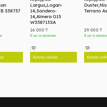
san
Largus,Logan-
Duster,Ni
YB 338737
14,Sandero-
Terrano A
14,Almera G15
W338713SA
16 000
₸
29 000
₸
и
6 шт в наличии
8 шт в налич
час
Купить сейчас
Купить сей