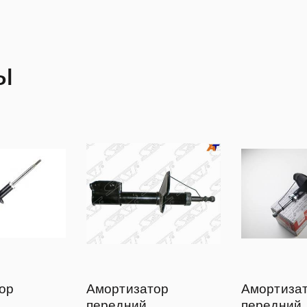
ы
ор
Амортизатор
Амортиза
передний
передний