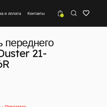
ка и оплата
Контакты
0
ь переднего
uster 21-
6R
) - Предзаказ