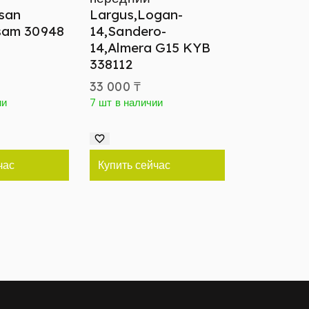
ssan
Largus,Logan-
sam 30948
14,Sandero-
14,Almera G15 KYB
338112
33 000
₸
ии
7 шт в наличии
час
Купить сейчас