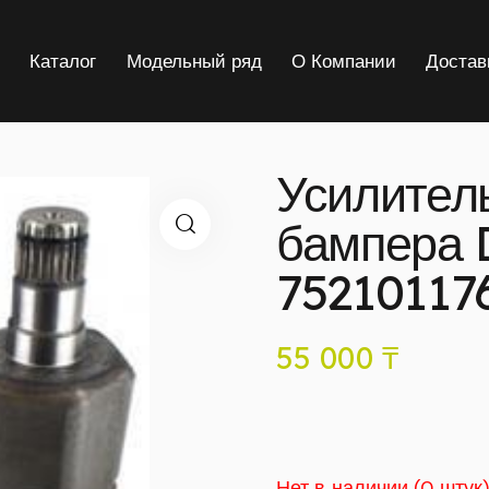
я
Каталог
Модельный ряд
О Компании
Достав
Усилител
бампера D
75210117
55 000
₸
Нет в наличии (0 штук