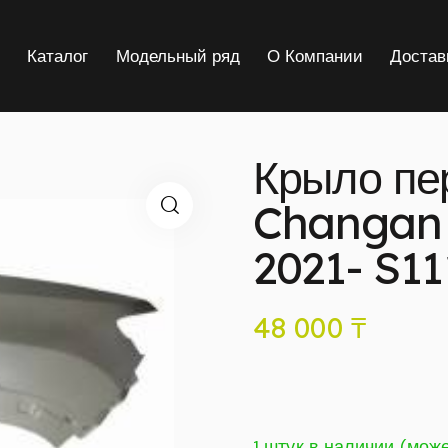
я
Каталог
Модельный ряд
О Компании
Достав
Крыло пе
Changan
2021- S1
48 000
₸
1 штук в наличии (мож