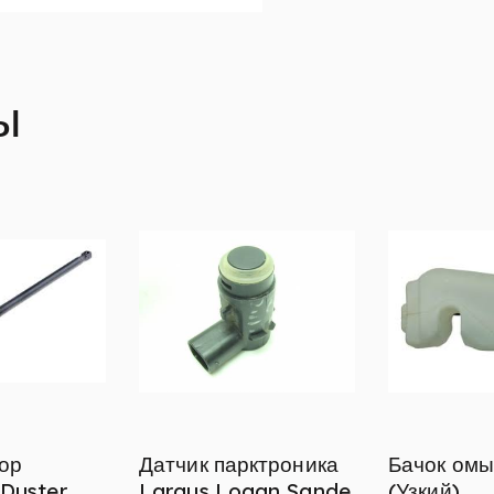
ы
ор
Датчик парктроника
Бачок омы
 Duster
Largus,Logan,Sande
(Узкий)