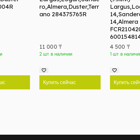
004R
ro,Almera,Duster,Terr
Largus,Lo
ano 284375765R
14,Sander
14,Almera
FCR21042
60015481
11 000
₸
4 500
₸
и
2 шт в наличии
1 шт в наличи
час
Купить сейчас
Купить сей