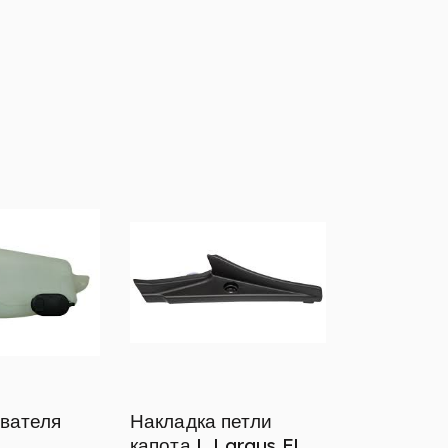
вателя
Накладка петли
капота L Largus FL