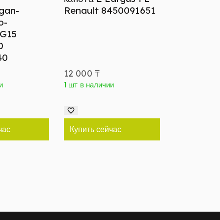
gan-
Renault 8450091651
o-
 G15
0
40
12 000
₸
и
1 шт в наличии
час
Купить сейчас