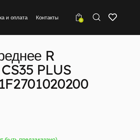
ка и оплата
Контакты
0
реднее R
 CS35 PLUS
11F2701020200
ет быть предзаказано)