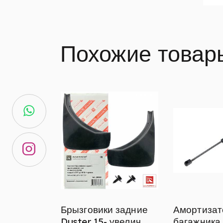
Похожие товар
Брызговики задние
Амортизат
Duster 15- увелич
багажника