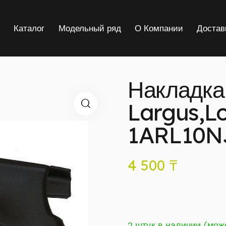
я
Каталог
Модельный ряд
О Компании
Достав
Накладка 
Largus,L
1ARL10N
4 500
₸
2 штук в наличии (мож