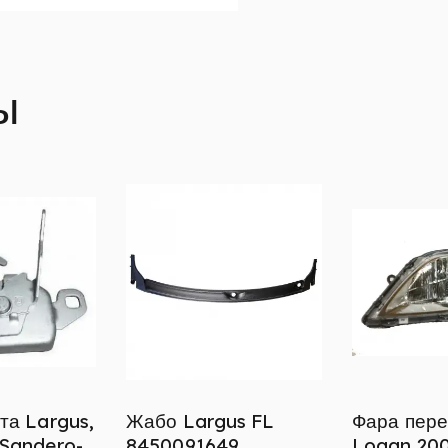
ы
та Largus,
Жабо Largus FL
Фара пере
 Sandero-
8450091649
Logan 20