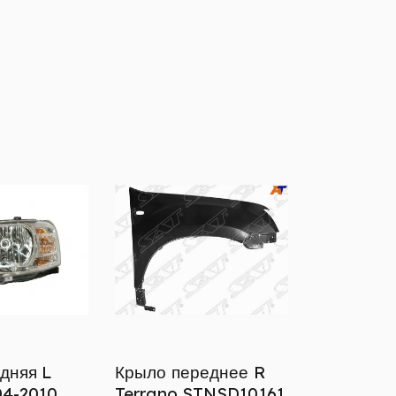
дняя L
Крыло переднее R
04-2010
Terrano STNSD10161