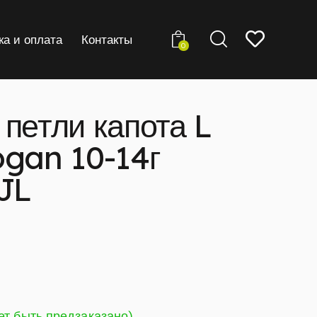
ка и оплата
Контакты
0
петли капота L
ogan 10-14г
JL
ет быть предзаказано)