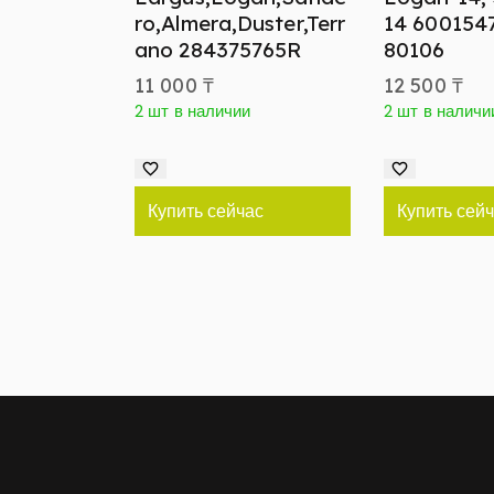
ro,Almera,Duster,Terr
14 600154
ano 284375765R
80106
11 000
₸
12 500
₸
2 шт в наличии
2 шт в наличи
Купить сейчас
Купить сей