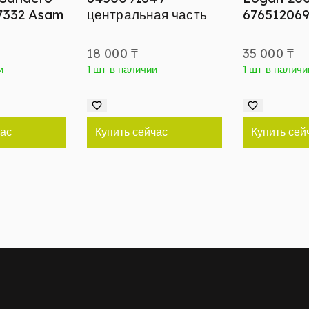
7332 Asam
центральная часть
67651206
18 000
₸
35 000
₸
и
1 шт в наличии
1 шт в наличи
час
Купить сейчас
Купить сей