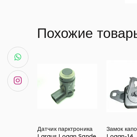
Похожие товар
Датчик парктроника
Замок капо
Largus,Logan,Sande
Logan-14,