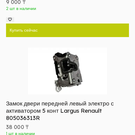
9 000
₸
2 шт в наличии
Купить сейчас
Замок двери передней левый электро с
активатором 5 конт Largus Renault
805036313R
38 000
₸
1 шт в наличии