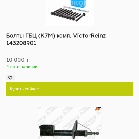
Болты ГБЦ (K7M) комп. VictorReinz
143208901
10 000
₸
4 шт в наличии
Купить сейчас