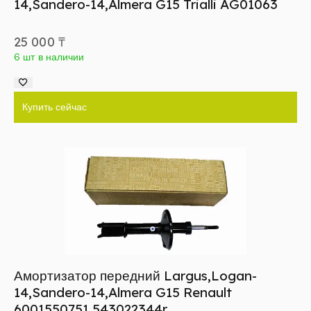
14,Sandero-14,Almera G15 Trialli AG01063
25 000
₸
6 шт в наличии
Купить сейчас
Амортизатор передний Largus,Logan-
14,Sandero-14,Almera G15 Renault
6001550751 543022344r