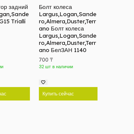
ор задний
Болт колеса
gan,Sande
Largus,Logan,Sande
15 Trialli
ro,Almera,Duster,Terr
ano Болт колеса
Largus,Logan,Sande
ro,Almera,Duster,Terr
ano БелЗАН 1140
700
₸
ии
32 шт в наличии
час
Купить сейчас