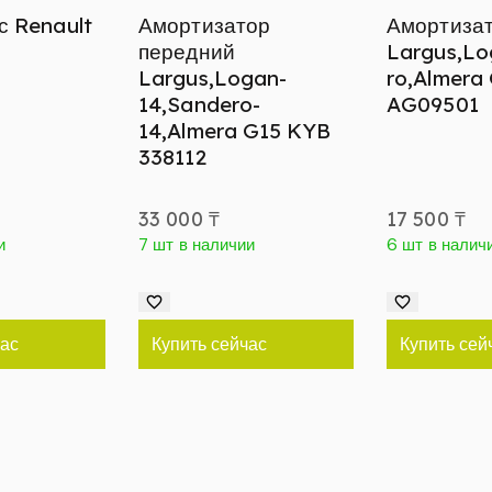
с Renault
Амортизатор
Амортизат
передний
Largus,Lo
Largus,Logan-
ro,Almera G
14,Sandero-
AG09501
14,Almera G15 KYB
338112
33 000
₸
17 500
₸
и
7 шт в наличии
6 шт в налич
час
Купить сейчас
Купить сей