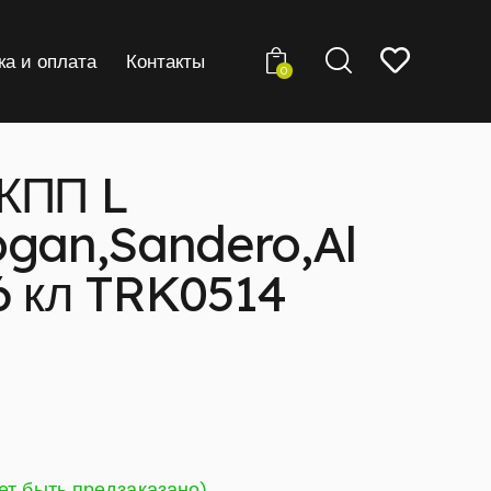
ка и оплата
Контакты
0
КПП L
ogan,Sandero,Al
6 кл TRK0514
ет быть предзаказано)