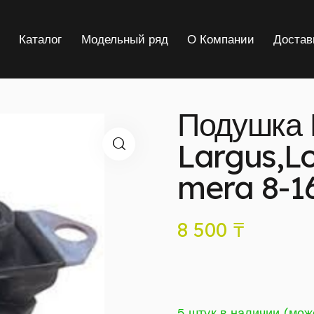
я
Каталог
Модельный ряд
О Компании
Достав
Подушка 
Largus,L
mera 8-1
8 500
₸
5 штук в наличии (мож