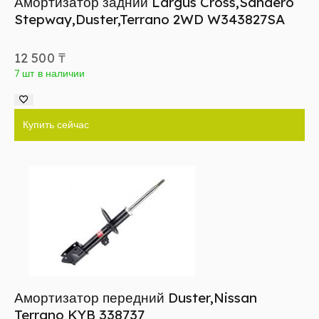
Амортизатор задний Largus Cross,Sandero
Stepway,Duster,Terrano 2WD W343827SA
12 500
₸
7 шт в наличии
Купить сейчас
Амортизатор передний Duster,Nissan
Terrano KYB 338737