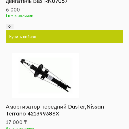
двигатель Ваз RK07057
6 000
₸
1 шт в наличии
Купить сейчас
Амортизатор передний Duster,Nissan
Terrano 42139938SX
17 000
₸
8 шт в наличии