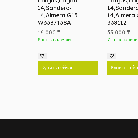
Largus,Logan-
Largus,Lo
14,Sandero-
14,Sander
14,Almera G15
14,Almera
W338713SA
338112
16 000
₸
33 000
₸
6 шт в наличии
7 шт в наличи
Купить сейчас
Купить сей