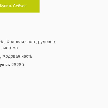
Купить Сейчас
ada, Ходовая часть, рулевое
 система
,
o
Ходовая часть
укта:
28285