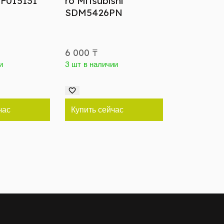
 TF015131
ro Mitsubishi
SDM5426PN
6 000
₸
и
3 шт в наличии
час
Купить сейчас