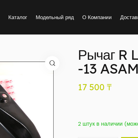
я
Каталог
Модельный ряд
О Компании
Достав
Рычаг R 
-13 ASAM
17 500
₸
2 штук в наличии (мож