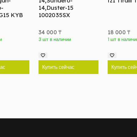
gan-
14,Sandero-
fz1 Tiralli
o-
14,Duster-15
 G15 KYB
1002035SX
34 000
₸
18 000
₸
и
3 шт в наличии
1 шт в наличи
час
Купить сейчас
Купить сей