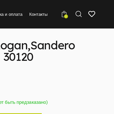
ка и оплата
Контакты
0
Logan,Sandero
 30120
ет быть предзаказано)