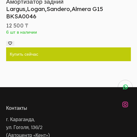
Амортизатор задний
Largus,Logan,Sandero,Almera G15
BKSA0046
12 500
₸
6 шт в наличии
Купить сейчас
Контакты
г. Караганда,
ул. Гоголя, 136/2
(Автоцентр «Кент»)