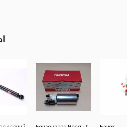
ы
ор задний
Бензонасос Renault
Бачок