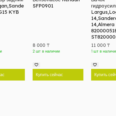
gan,Sande
SFP0901
гидроусил
 G15 KYB
Largus,Lo
14,Sander
14,Almera
82000051
ST820000
8 000
₸
11 000
₸
и
2 шт в наличии
1 шт в наличи
час
Купить сейчас
Купить сей