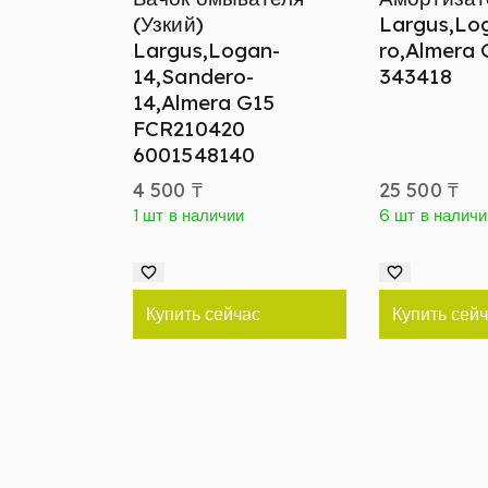
(Узкий)
Largus,Lo
Largus,Logan-
ro,Almera
14,Sandero-
343418
14,Almera G15
FCR210420
6001548140
4 500
₸
25 500
₸
1 шт в наличии
6 шт в наличи
Купить сейчас
Купить сей