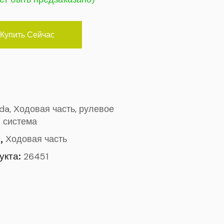
Купить Сейчас
ada, Ходовая часть, рулевое
 система
,
o
Ходовая часть
укта:
26451