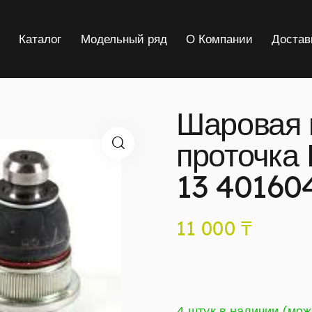
я
Каталог
Модельный ряд
О Компании
Достав
Шаровая 
проточка
13 40160
11 000
₸
4 штук в наличии (мож