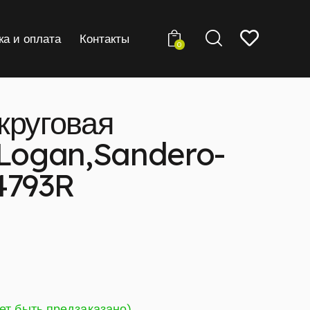
ка и оплата
Контакты
0
круговая
 Logan,Sandero-
4793R
ет быть предзаказано)