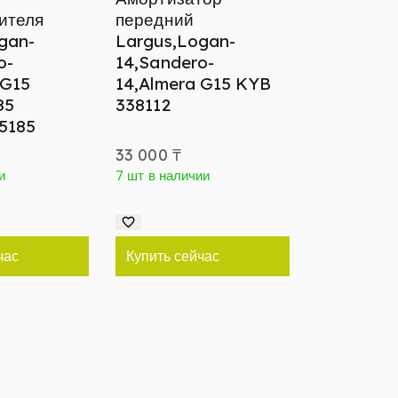
ителя
передний
gan-
Largus,Logan-
o-
14,Sandero-
 G15
14,Almera G15 KYB
85
338112
5185
33 000
₸
и
7 шт в наличии
час
Купить сейчас