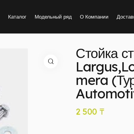
я
Каталог
Модельный ряд
О Компании
Достав
Стойка с
Largus,L
mera (Тур
Automoti
2 500
₸