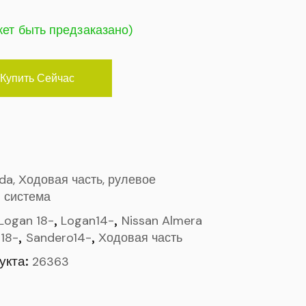
жет быть предзаказано)
Купить Сейчас
ada, Ходовая часть, рулевое
 система
,
,
Logan 18-
Logan14-
Nissan Almera
,
,
18-
Sandero14-
Ходовая часть
укта:
26363