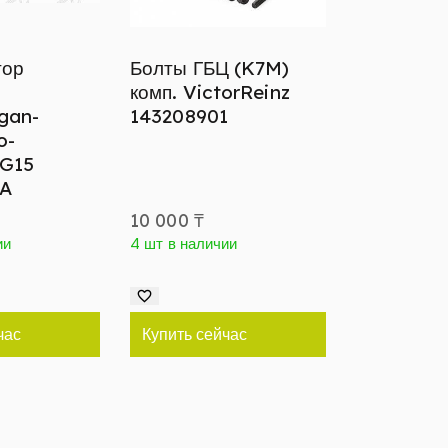
тор
Болты ГБЦ (K7M)
комп. VictorReinz
gan-
143208901
o-
 G15
A
10 000
₸
ии
4 шт в наличии
час
Купить сейчас