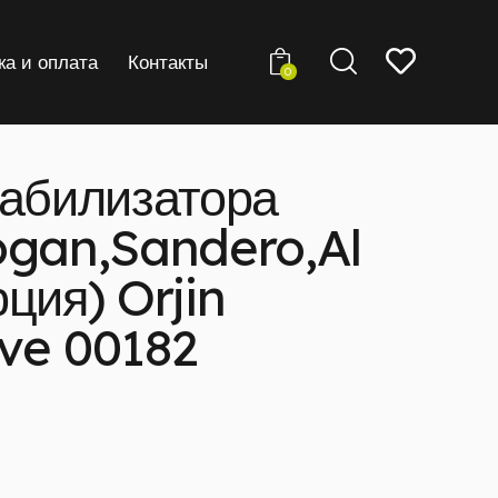
ка и оплата
Контакты
0
табилизатора
ogan,Sandero,Al
ция) Orjin
ve 00182