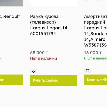
с Renault
Рамка кузова
Амортиза
(телевизор)
передний
Largus,Logan-14
Largus,Lo
6001551794
14,Sander
14,Almera
W338713S
68 000
₸
16 000
₸
Нет в наличии
и
6 шт в налич
час
Купить сей
Купить сейчас