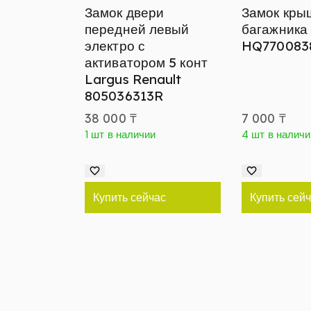
Замок двери
Замок кры
передней левый
багажника
электро с
HQ770083
активатором 5 конт
Largus Renault
805036313R
38 000
₸
7 000
₸
1 шт в наличии
4 шт в наличи
Купить сейчас
Купить сей