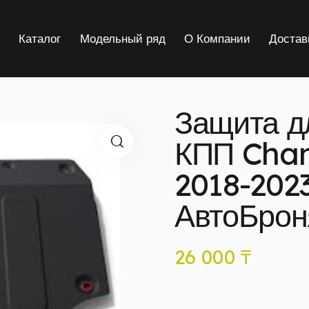
я
Каталог
Модельный ряд
О Компании
Достав
Защита д
КПП Chan
2018-2023
АвтоБрон
26 000
₸