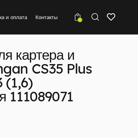
ка и оплата
Контакты
0
ля картера и
gan CS35 Plus
 (1,6)
я 111089071