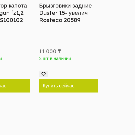
ор капота
Брызговики задние
gan fz1,2
Duster 15- увелич
GS100102
Rosteco 20589
11 000
₸
и
2 шт в наличии
час
Купить сейчас