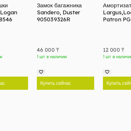
шки
Замок багажника
Амортизат
 Logan
Sandero, Duster
Largus,Lo
8546
905039326R
Patron P
46 000
₸
12 000
₸
и
1 шт в наличии
1 шт в наличи
час
Купить сейчас
Купить сей