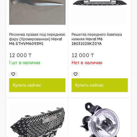
Ресничка правая под переднюю
Решетка переднего бампера
фару (Хромированная) Haval
нижняя Haval M6
M6 STHVM6093M1
2803102XKZ0YA
12 000
₸
12 000
₸
1 шт в наличии
Нет в наличии
Купить сейчас
Купить сейчас