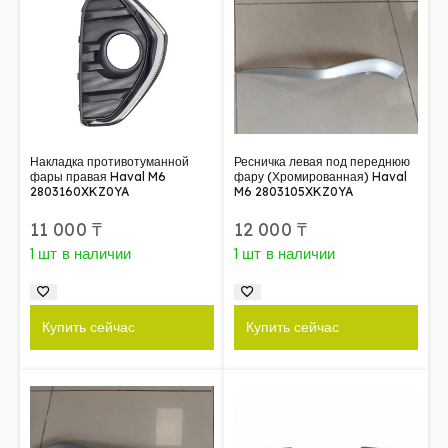
Накладка противотуманной
Ресничка левая под переднюю
фары правая Haval M6
фару (Хромированная) Haval
2803160XKZ0YA
M6 2803105XKZ0YA
11 000
₸
12 000
₸
1 шт в наличии
1 шт в наличии
Купить сейчас
Купить сейчас