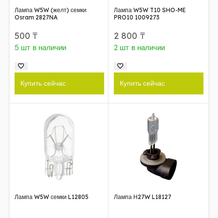
Лампа W5W (желт) семки
Лампа W5W T10 SHO-ME
Osram 2827NA
PRO10 1009273
500
₸
2 800
₸
5 шт в наличии
2 шт в наличии
Купить сейчас
Купить сейчас
Лампа W5W семки L12805
Лампа Н27W L18127