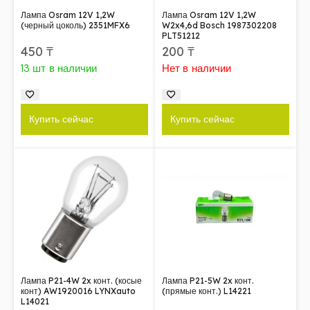
Лампа Osram 12V 1,2W
Лампа Osram 12V 1,2W
(черный цоколь) 2351MFX6
W2x4,6d Bosch 1987302208
PLT51212
450
₸
200
₸
13 шт в наличии
Нет в наличии
Купить сейчас
Купить сейчас
Лампа P21-4W 2x конт. (косые
Лампа P21-5W 2x конт.
конт) AW1920016 LYNXauto
(прямые конт.) L14221
L14021