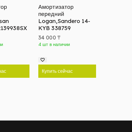
тор
Амортизатор
передний
ssan
Logan,Sandero 14-
2139938SX
KYB 338759
34 000
₸
ии
4 шт в наличии
час
Купить сейчас