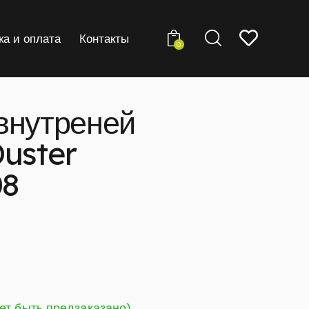
ка и оплата
Контакты
0
внутреней
Duster
08
ет быть предзаказано)