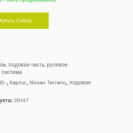
Купить Сейчас
ada, Ходовая часть, рулевое
 система
,
,
,
15-
Kaptur
Nissan Terrano
Ходовая
укта:
26147