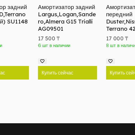
ор задний
Амортизатор задний
Амортиза
D,Terrano
Largus,Logan,Sande
передний
й) SU1148
ro,Almera G15 Trialli
Duster,Ni
AG09501
Terrano 4
17 500
₸
17 000
₸
ии
6 шт в наличии
8 шт в налич
час
Купить сейчас
Купить сей