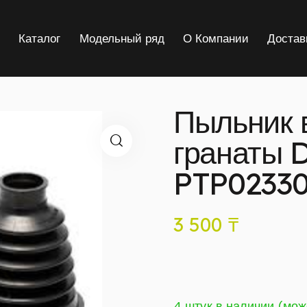
я
Каталог
Модельный ряд
О Компании
Достав
Пыльник 
гранаты 
PTP0233
3 500
₸
4 штук в наличии (мож