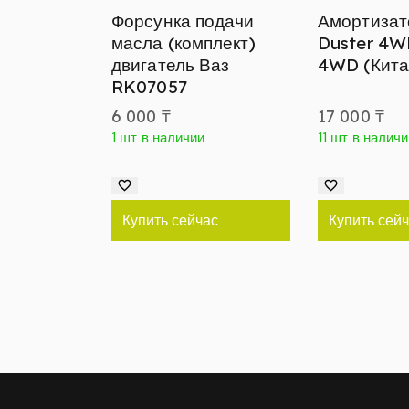
Форсунка подачи
Амортизат
масла (комплект)
Duster 4W
двигатель Ваз
4WD (Кита
RK07057
6 000
₸
17 000
₸
1 шт в наличии
11 шт в налич
Купить сейчас
Купить сей