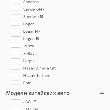
Sandero
Sandero14-
Sandero 18-
Logan
Logan14-
Logan 18-
Vesta
X-Ray
Largus
Nissan Almera G15
Nissan Terrano
Polo
Polo 15-
Модели китайских авто
Polo 20-
JAC J7
Rapid
JAC JS4